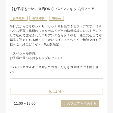
【お子様も一緒に来店OK♪】パパママキッズ婚フェア
参加無料
会場見学
相談会
平日だからこそゆっくり・じっくり相談できるフェアです。ミキ
ハウス子育て総研のウェルカムベビーの結婚式場にレストランと
して初めて認定されたラリアンスならお子様と一緒に安心して結
婚式を迎えられるポイントがいっぱい！もちろんご相談会はお子
様もご一緒にどうぞ♪ ※組数限定
【スペシャル特典】
お子様に選べるおもちゃプレゼント♪
※パパ＆ママ＆キッズ婚以外のおふたりもお気軽にご予約下さ
い。
6/12
(金)
11:00～13:00
このフェアを予約する