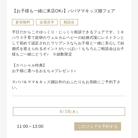
【お子様も一緒に来店OK♪】パパママキッズ婚フェア
参加無料
会場見学
相談会
平日だからこそゆっくり・じっくり相談できるフェアです。ミキ
ハウス子育て総研のウェルカムベビーの結婚式場にレストランと
して初めて認定されたラリアンスならお子様と一緒に安心して結
婚式を迎えられるポイントがいっぱい！もちろんご相談会はお子
様もご一緒にどうぞ♪ ※組数限定
【スペシャル特典】
お子様に選べるおもちゃプレゼント♪
※パパ＆ママ＆キッズ婚以外のおふたりもお気軽にご予約下さ
い。
6/18
(木)
11:00～13:00
このフェアを予約する