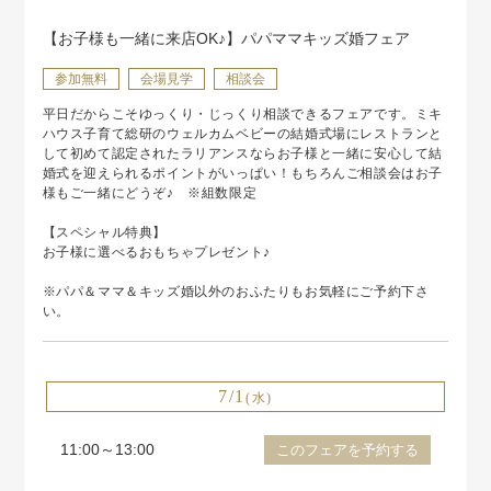
【お子様も一緒に来店OK♪】パパママキッズ婚フェア
参加無料
会場見学
相談会
平日だからこそゆっくり・じっくり相談できるフェアです。ミキ
ハウス子育て総研のウェルカムベビーの結婚式場にレストランと
して初めて認定されたラリアンスならお子様と一緒に安心して結
婚式を迎えられるポイントがいっぱい！もちろんご相談会はお子
様もご一緒にどうぞ♪ ※組数限定
【スペシャル特典】
お子様に選べるおもちゃプレゼント♪
※パパ＆ママ＆キッズ婚以外のおふたりもお気軽にご予約下さ
い。
7/1
(水)
11:00～13:00
このフェアを予約する