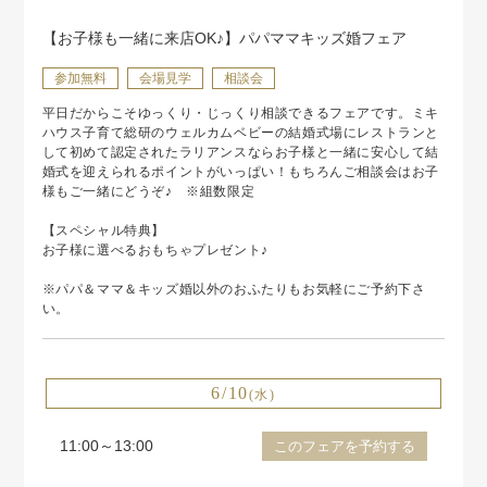
【お子様も一緒に来店OK♪】パパママキッズ婚フェア
参加無料
会場見学
相談会
平日だからこそゆっくり・じっくり相談できるフェアです。ミキ
ハウス子育て総研のウェルカムベビーの結婚式場にレストランと
して初めて認定されたラリアンスならお子様と一緒に安心して結
婚式を迎えられるポイントがいっぱい！もちろんご相談会はお子
様もご一緒にどうぞ♪ ※組数限定
【スペシャル特典】
お子様に選べるおもちゃプレゼント♪
※パパ＆ママ＆キッズ婚以外のおふたりもお気軽にご予約下さ
い。
6/10
(水)
11:00～13:00
このフェアを予約する