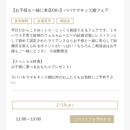
【お子様も一緒に来店OK♪】パパママキッズ婚フェア
参加無料
会場見学
相談会
平日だからこそゆっくり・じっくり相談できるフェアです。ミキ
ハウス子育て総研のウェルカムベビーの結婚式場にレストランと
して初めて認定されたラリアンスならお子様と一緒に安心して結
婚式を迎えられるポイントがいっぱい！もちろんご相談会はお子
様もご一緒にどうぞ♪ ※組数限定
【スペシャル特典】
お子様に選べるおもちゃプレゼント♪
※パパ＆ママ＆キッズ婚以外のおふたりもお気軽にご予約下さ
い。
2/18
(水)
11:00～13:00
このフェアを予約する