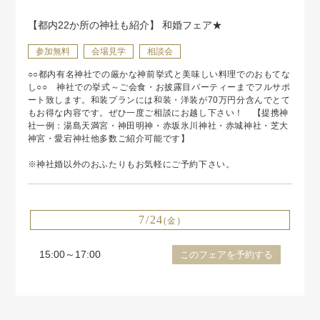
【都内22か所の神社も紹介】 和婚フェア★
参加無料
会場見学
相談会
○○都内有名神社での厳かな神前挙式と美味しい料理でのおもてな
し○○ 神社での挙式～ご会食・お披露目パーティーまでフルサポ
ート致します。和装プランには和装・洋装が70万円分含んでとて
もお得な内容です。ぜひ一度ご相談にお越し下さい！ 【提携神
社一例：湯島天満宮・神田明神・赤坂氷川神社・赤城神社・芝大
神宮・愛宕神社他多数ご紹介可能です】
※神社婚以外のおふたりもお気軽にご予約下さい。
7/24
(金)
15:00～17:00
このフェアを予約する