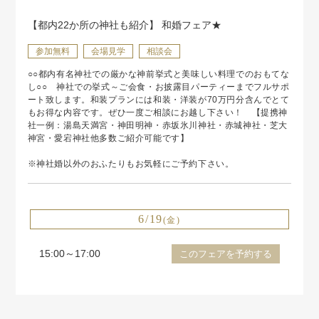
【都内22か所の神社も紹介】 和婚フェア★
参加無料
会場見学
相談会
○○都内有名神社での厳かな神前挙式と美味しい料理でのおもてな
し○○ 神社での挙式～ご会食・お披露目パーティーまでフルサポ
ート致します。和装プランには和装・洋装が70万円分含んでとて
もお得な内容です。ぜひ一度ご相談にお越し下さい！ 【提携神
社一例：湯島天満宮・神田明神・赤坂氷川神社・赤城神社・芝大
神宮・愛宕神社他多数ご紹介可能です】
※神社婚以外のおふたりもお気軽にご予約下さい。
6/19
(金)
15:00～17:00
このフェアを予約する