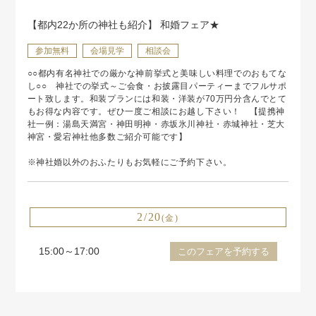
【都内22か所の神社も紹介】 和婚フェア★
参加無料
会場見学
相談会
○○都内有名神社での厳かな神前挙式と美味しい料理でのおもてな
し○○ 神社での挙式～ご会食・お披露目パーティーまでフルサポ
ート致します。和装プランには和装・洋装が70万円分含んでとて
もお得な内容です。ぜひ一度ご相談にお越し下さい！ 【提携神
社一例：湯島天満宮・神田明神・赤坂氷川神社・赤城神社・芝大
神宮・愛宕神社他多数ご紹介可能です】
※神社婚以外のおふたりもお気軽にご予約下さい。
2/20
(金)
15:00～17:00
このフェアを予約する