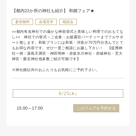
【都内22か所の神社も紹介】 和婚フェア★
参加無料
会場見学
相談会
○○都内有名神社での厳かな神前挙式と美味しい料理でのおもてな
し○○ 神社での挙式～ご会食・お披露目パーティーまでフルサポ
ート致します。和装プランには和装・洋装が70万円分含んでとて
もお得な内容です。ぜひ一度ご相談にお越し下さい！ 【提携神
社一例：湯島天満宮・神田明神・赤坂氷川神社・赤城神社・芝大
神宮・愛宕神社他多数ご紹介可能です】
※神社婚以外のおふたりもお気軽にご予約下さい。
6/25
(木)
15:00～17:00
このフェアを予約する