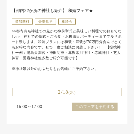
【都内22か所の神社も紹介】 和婚フェア★
参加無料
会場見学
相談会
○○都内有名神社での厳かな神前挙式と美味しい料理でのおもてな
し○○ 神社での挙式～ご会食・お披露目パーティーまでフルサポ
ート致します。和装プランには和装・洋装が70万円分含んでとて
もお得な内容です。ぜひ一度ご相談にお越し下さい！ 【提携神
社一例：湯島天満宮・神田明神・赤坂氷川神社・赤城神社・芝大
神宮・愛宕神社他多数ご紹介可能です】
※神社婚以外のおふたりもお気軽にご予約下さい。
2/18
(水)
15:00～17:00
このフェアを予約する