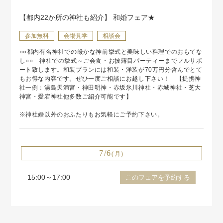
【都内22か所の神社も紹介】 和婚フェア★
参加無料
会場見学
相談会
○○都内有名神社での厳かな神前挙式と美味しい料理でのおもてな
し○○ 神社での挙式～ご会食・お披露目パーティーまでフルサポ
ート致します。和装プランには和装・洋装が70万円分含んでとて
もお得な内容です。ぜひ一度ご相談にお越し下さい！ 【提携神
社一例：湯島天満宮・神田明神・赤坂氷川神社・赤城神社・芝大
神宮・愛宕神社他多数ご紹介可能です】
※神社婚以外のおふたりもお気軽にご予約下さい。
7/6
(月)
15:00～17:00
このフェアを予約する