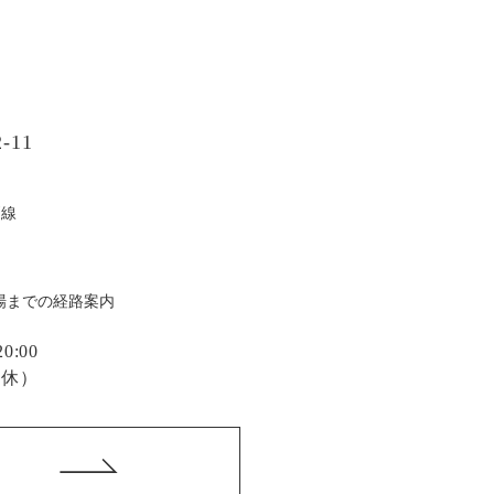
-11
戸線
場までの経路案内
:00
定休）