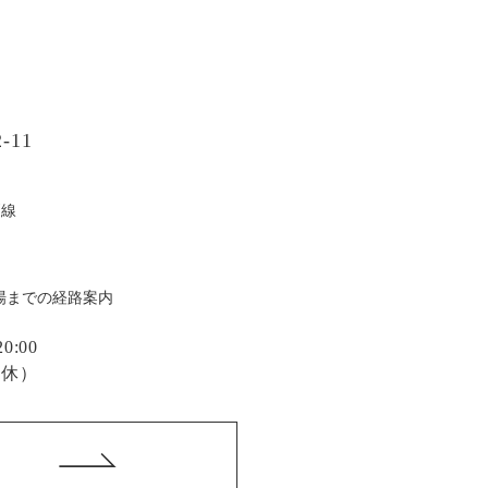
-11
戸線
場までの経路案内
:00
定休）