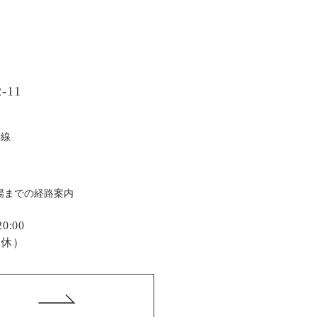
-11
戸線
場までの経路案内
:00
定休）