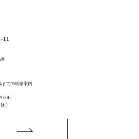
-11
戸線
場までの経路案内
:00
定休）