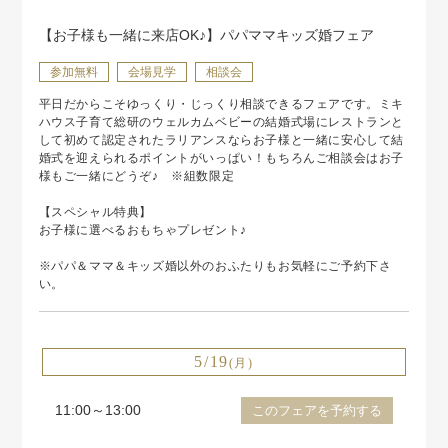
【お子様も一緒に来店OK♪】パパママキッズ婚フェア
参加無料
会場見学
相談会
平日だからこそゆっくり・じっくり相談できるフェアです。ミキ
ハウス子育て総研のウェルカムベビーの結婚式場にレストランと
して初めて認定されたラリアンスならお子様と一緒に安心して結
婚式を迎えられるポイントがいっぱい！もちろんご相談会はお子
様もご一緒にどうぞ♪ ※組数限定
【スペシャル特典】
お子様に選べるおもちゃプレゼント♪
※パパ＆ママ＆キッズ婚以外のおふたりもお気軽にご予約下さ
い。
5/19
(月)
11:00～13:00
このフェアを予約する