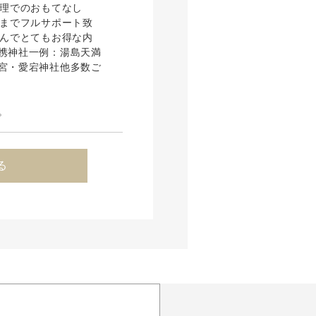
料理でのおもてなし
ーまでフルサポート致
含んでとてもお得な内
携神社一例：湯島天満
宮・愛宕神社他多数ご
。
る