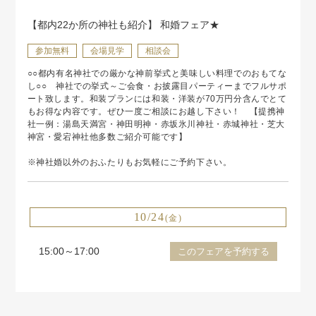
【都内22か所の神社も紹介】 和婚フェア★
参加無料
会場見学
相談会
○○都内有名神社での厳かな神前挙式と美味しい料理でのおもてな
し○○ 神社での挙式～ご会食・お披露目パーティーまでフルサポ
ート致します。和装プランには和装・洋装が70万円分含んでとて
もお得な内容です。ぜひ一度ご相談にお越し下さい！ 【提携神
社一例：湯島天満宮・神田明神・赤坂氷川神社・赤城神社・芝大
神宮・愛宕神社他多数ご紹介可能です】
※神社婚以外のおふたりもお気軽にご予約下さい。
10/24
(金)
15:00～17:00
このフェアを予約する