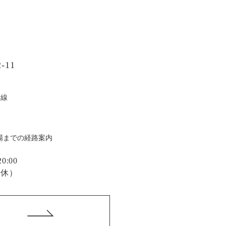
-11
戸線
場までの経路案内
:00
定休）