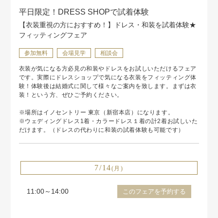
平日限定！DRESS SHOPで試着体験
【衣装重視の方におすすめ！】ドレス・和装を試着体験★
フィッティングフェア
参加無料
会場見学
相談会
衣装が気になる方必見の和装やドレスをお試しいただけるフェア
です。実際にドレスショップで気になる衣装をフィッティング体
験！体験後は結婚式に関して様々なご案内を致します。まずは衣
装！という方、ぜひご予約ください。
※場所はイノセントリー 東京（新宿本店）になります。
※ウェディングドレス1着・カラードレス１着の計2着お試しいた
だけます。（ドレスの代わりに和装の試着体験も可能です）
7/14
(月)
11:00～14:00
このフェアを予約する