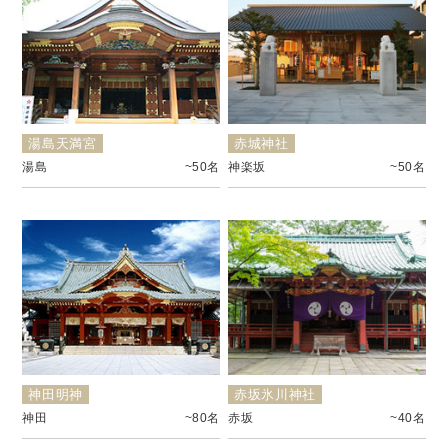
湯島天満宮
赤城神社
湯島
~50名
神楽坂
~50名
神田明神
赤坂氷川神社
神田
~80名
赤坂
~40名