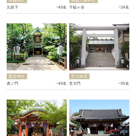
靖國神社
鳩森八幡神社
九段下
~40名
千駄ヶ谷
~24名
愛宕神社
芝大神宮
虎ノ門
~40名
芝大門
~55名