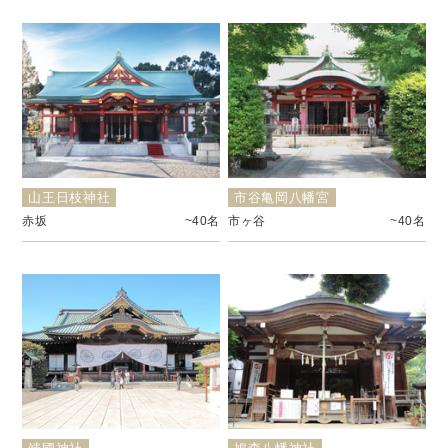
山王日枝神社
市谷亀岡八幡宮
赤坂
~40名
市ヶ谷
~40名